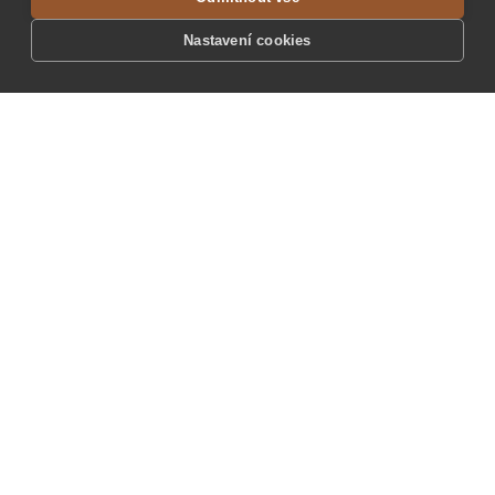
Nastavení cookies
02 05 2025
G34
SUBAKOVA 34,
674 01 TŘEBÍČ
GALAVERNISÁŽ